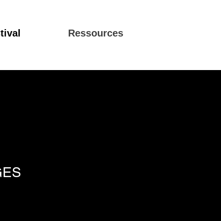
tival
Ressources
GES